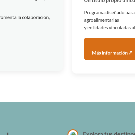
Un título propio único
Programa diseñado para f
fomenta la colaboración,
agroalimentarias
y entidades vinculadas al
Más información ↗
Explora tus destino