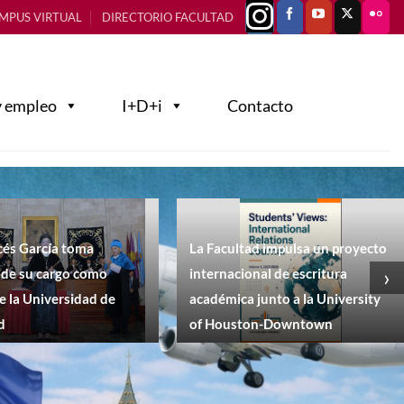
MPUS VIRTUAL
DIRECTORIO FACULTAD
y empleo
I+D+i
Contacto
cés García toma
La Facultad impulsa un proyecto
›
 de su cargo como
internacional de escritura
e la Universidad de
académica junto a la University
d
of Houston-Downtown