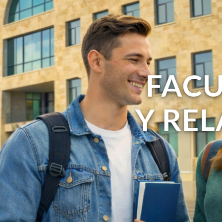
FACU
Y RE