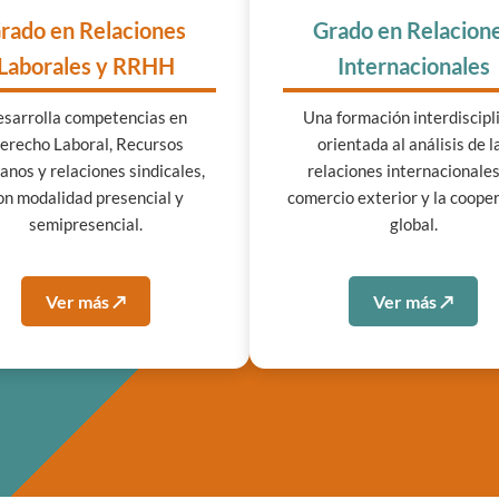
rado en Relaciones
Grado en Relacion
Laborales y RRHH
Internacionales
sarrolla competencias en
Una formación interdiscipl
erecho Laboral, Recursos
orientada al análisis de l
nos y relaciones sindicales,
relaciones internacionales,
on modalidad presencial y
comercio exterior y la coope
semipresencial.
global.
Ver más ↗
Ver más ↗