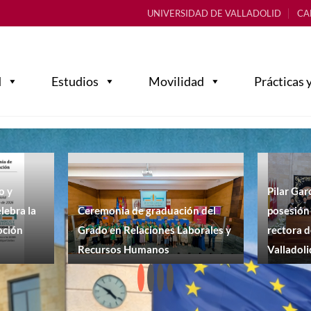
UNIVERSIDAD DE VALLADOLID
CA
d
Estudios
Movilidad
Prácticas 
o y
Pilar Gar
lebra la
Ceremonia de graduación del
posesión
oción
Grado en Relaciones Laborales y
rectora d
Recursos Humanos
Valladoli