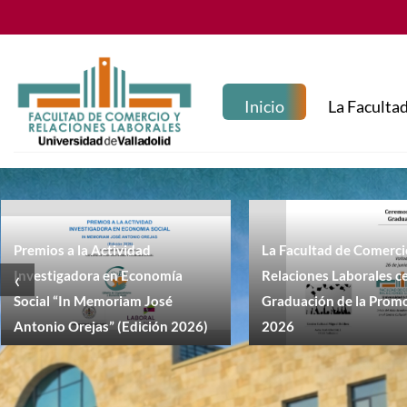
Saltar
al
contenido
Inicio
La Faculta
Premios a la Actividad
La Facultad de Comerci
‹
Investigadora en Economía
Relaciones Laborales ce
Social “In Memoriam José
Graduación de la Prom
Antonio Orejas” (Edición 2026)
2026