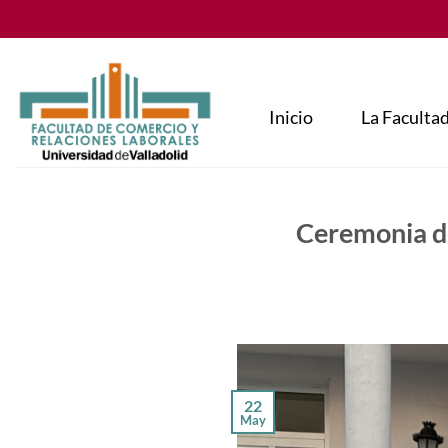
Saltar
al
contenido
Inicio
La Faculta
Ceremonia de
22
May