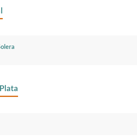
l
Solera
Plata