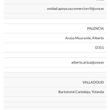
unidad.apoyo.va.comerciorrll@uva.es
PALENCIA
Arzúa Mouronte, Alberto
D311
alberto.arzua@uva.es
VALLADOLID
Bartolomé Cantalejo, Yolanda