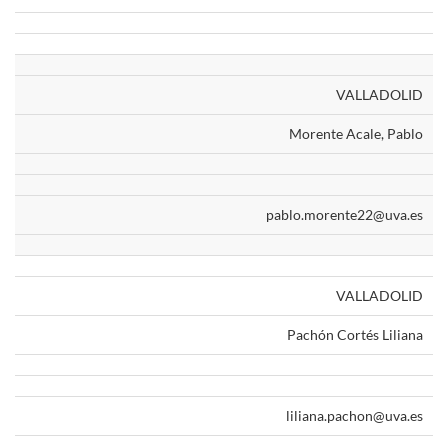
VALLADOLID
Morente Acale, Pablo
pablo.morente22@uva.es
VALLADOLID
Pachón Cortés Liliana
liliana.pachon@uva.es