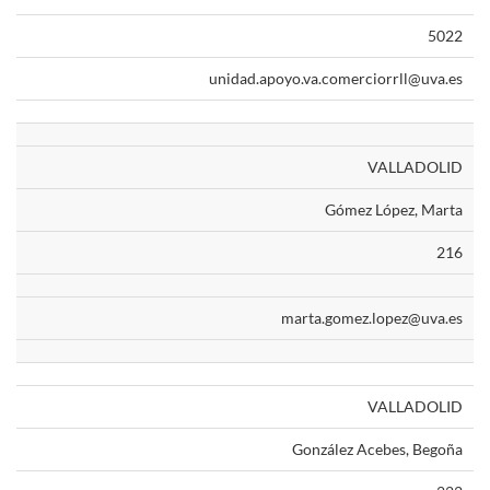
5022
unidad.apoyo.va.comerciorrll@uva.es
VALLADOLID
Gómez López, Marta
216
marta.gomez.lopez@uva.es
VALLADOLID
González Acebes, Begoña