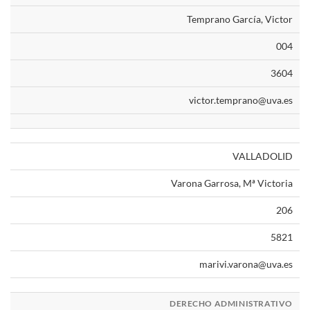
Temprano García, Victor
004
3604
victor.temprano@uva.es
VALLADOLID
Varona Garrosa, Mª Victoria
206
5821
marivi.varona@uva.es
DERECHO ADMINISTRATIVO