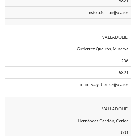
5821
estela.fernan@uva.es
VALLADOLID
Gutierrez Queirós, Minerva
206
5821
minerva.gutierrez@uva.es
VALLADOLID
Hernández Carrión, Carlos
001