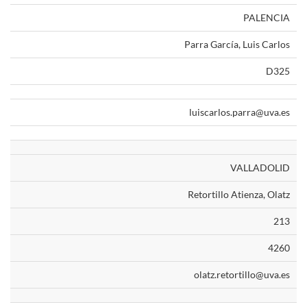
PALENCIA
Parra García, Luis Carlos
D325
luiscarlos.parra@uva.es
VALLADOLID
Retortillo Atienza, Olatz
213
4260
olatz.retortillo@uva.es