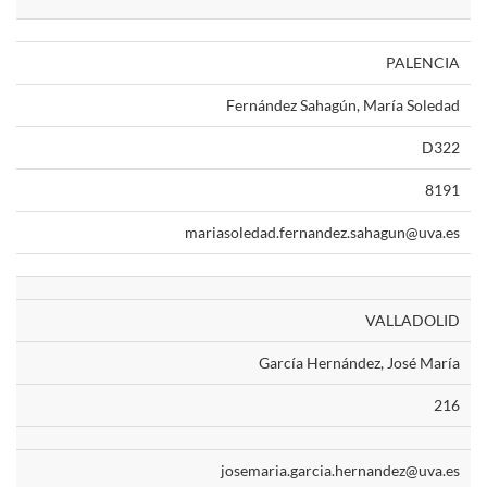
PALENCIA
Fernández Sahagún, María Soledad
D322
8191
mariasoledad.fernandez.sahagun@uva.es
VALLADOLID
García Hernández, José María
216
josemaria.garcia.hernandez@uva.es