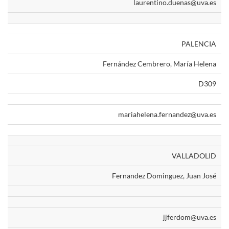
laurentino.duenas@uva.es
PALENCIA
Fernández Cembrero, María Helena
D309
mariahelena.fernandez@uva.es
VALLADOLID
Fernandez Dominguez, Juan José
jjferdom@uva.es