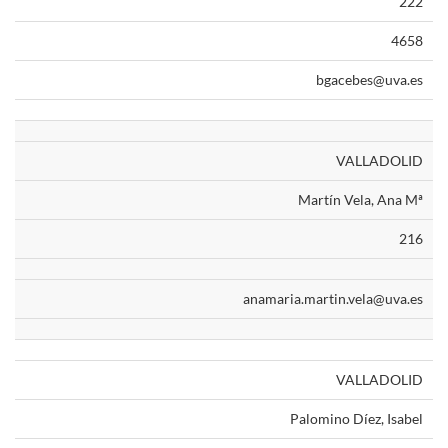
222
4658
bgacebes@uva.es
VALLADOLID
Martín Vela, Ana Mª
216
anamaria.martin.vela@uva.es
VALLADOLID
Palomino Díez, Isabel