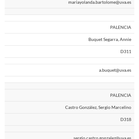
mariayolanda.bartolome@uva.es
PALENCIA
Buquet Segarra, Annie
D311
a.buquet@uva.es
PALENCIA
Castro González, Sergio Marcelino
D318
sergio.castro.gonzalez@uva.es