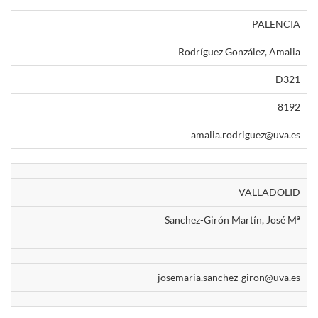
PALENCIA
Rodríguez González, Amalia
D321
8192
amalia.rodriguez@uva.es
VALLADOLID
Sanchez-Girón Martín, José Mª
josemaria.sanchez-giron@uva.es