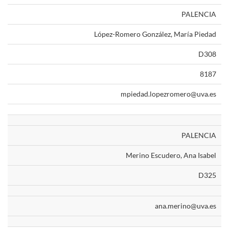
PALENCIA
López-Romero González, María Piedad
D308
8187
mpiedad.lopezromero@uva.es
PALENCIA
Merino Escudero, Ana Isabel
D325
ana.merino@uva.es