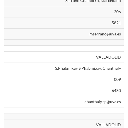
Serrano Chamorro, Marceliano
206
5821
mserrano@uva.es
VALLADOLID
S.Phabmixay S.Phabmixay, Chanthaly
009
6480
chanthaly.sp@uva.es
VALLADOLID