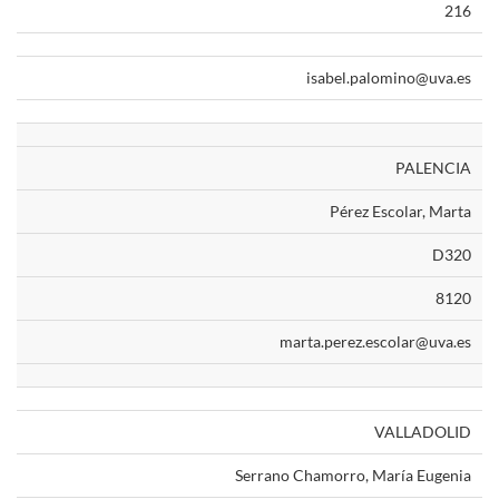
216
isabel.palomino@uva.es
PALENCIA
Pérez Escolar, Marta
D320
8120
marta.perez.escolar@uva.es
VALLADOLID
Serrano Chamorro, María Eugenia