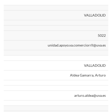
VALLADOLID
5022
unidad.apoyo.va.comerciorrll@uva.es
VALLADOLID
Aldea Gamarra, Arturo
arturo.aldea@uva.es