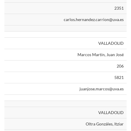
2351
carlos.hernandez.carrion@uva.es
VALLADOLID
Marcos Martín, Juan José
206
5821
juanjose.marcos@uva.es
VALLADOLID
Oltra Gonzáles, Itziar